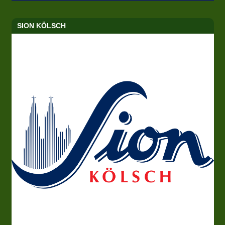
SION KÖLSCH