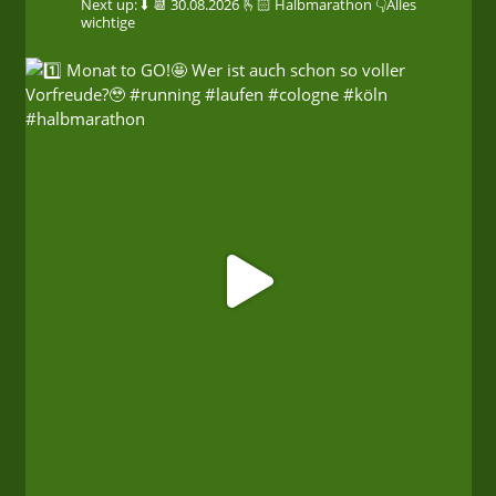
Next up: ⬇️
📆 30.08.2026
🫰🏻 Halbmarathon
👇Alles
wichtige