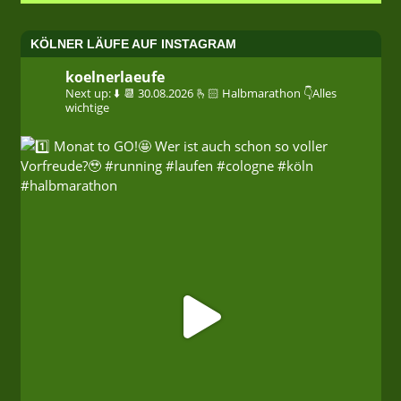
KÖLNER LÄUFE AUF INSTAGRAM
koelnerlaeufe
Next up: ⬇️
📆 30.08.2026
🫰🏻 Halbmarathon
👇Alles
wichtige