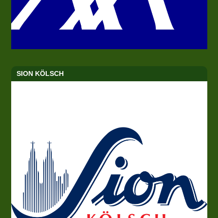
SION KÖLSCH