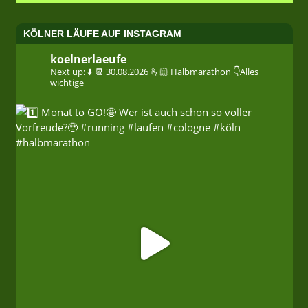
KÖLNER LÄUFE AUF INSTAGRAM
koelnerlaeufe
Next up: ⬇️
📆 30.08.2026
🫰🏻 Halbmarathon
👇Alles
wichtige