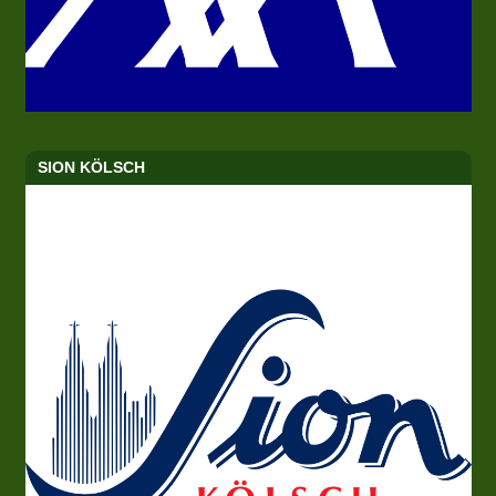
SION KÖLSCH