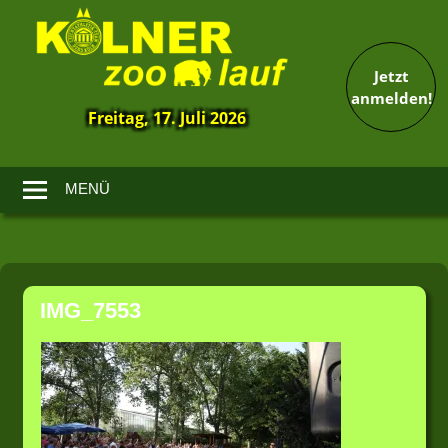
Jetzt
anmelden!
Freitag, 17. Juli 2026
13.
Kölner
Zoolauf
MENÜ
Zum
Inhalt
IMG_7553
springen