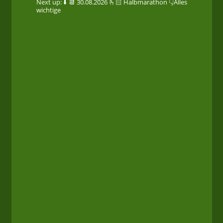
Next up: ⬇️
📆 30.08.2026
🫰🏻 Halbmarathon
👇Alles
wichtige