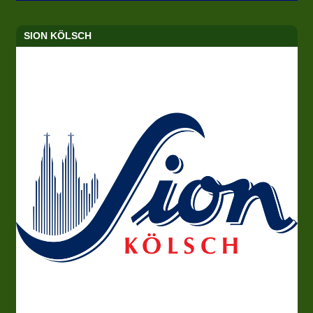
SION KÖLSCH