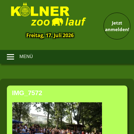
Jetzt
anmelden!
Freitag, 17. Juli 2026
13.
Kölner
Zoolauf
MENÜ
Zum
Inhalt
IMG_7572
springen