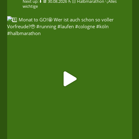
Next up: ⬇️
📆 30.08.2026
🫰🏻 Halbmarathon
👇Alles
wichtige