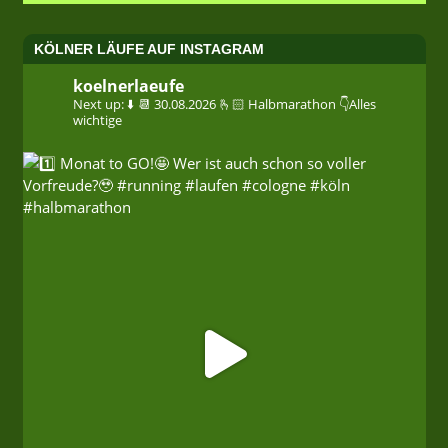
KÖLNER LÄUFE AUF INSTAGRAM
koelnerlaeufe
Next up: ⬇️
📆 30.08.2026
🫰🏻 Halbmarathon
👇Alles
wichtige