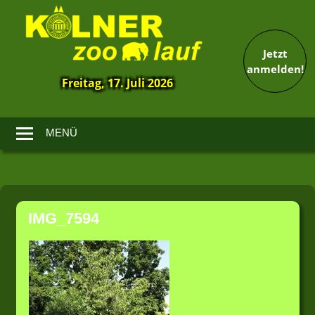
Jetzt
anmelden!
Freitag, 17. Juli 2026
13.
Kölner
Zoolauf
MENÜ
Zum
Inhalt
IMG_7594
springen