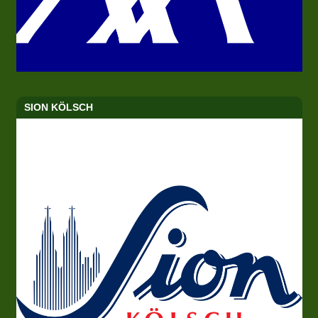
SION KÖLSCH