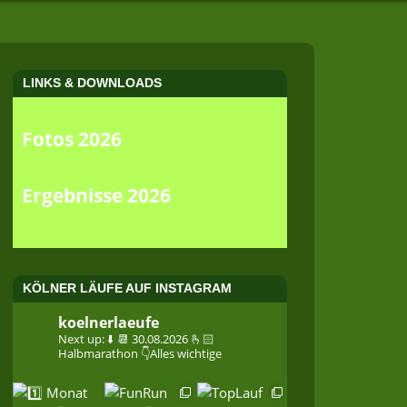
LINKS & DOWNLOADS
Fotos 2026
Ergebnisse 2026
KÖLNER LÄUFE AUF INSTAGRAM
koelnerlaeufe
Next up: ⬇️
📆 30.08.2026
🫰🏻
Halbmarathon
👇Alles wichtige