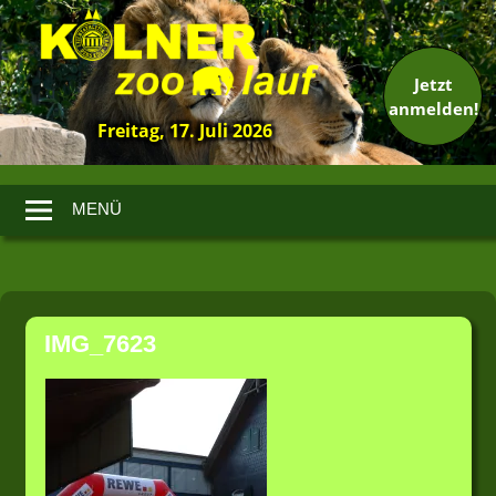
Jetzt
anmelden!
Freitag, 17. Juli 2026
13.
Kölner
Zoolauf
MENÜ
Zum
Inhalt
IMG_7623
springen