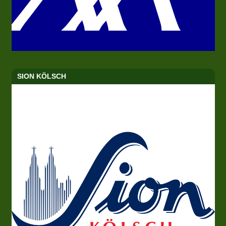
SION KÖLSCH