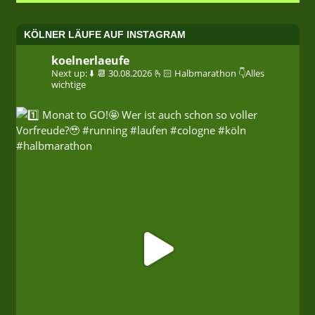
KÖLNER LÄUFE AUF INSTAGRAM
koelnerlaeufe
Next up: ⬇️
📆 30.08.2026
🫰🏻 Halbmarathon
👇Alles
wichtige