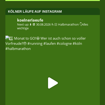
KÖLNER LÄUFE AUF INSTAGRAM
koelnerlaeufe
Next up: ⬇️
📆 30.08.2026
🫰🏻 Halbmarathon
👇Alles
wichtige