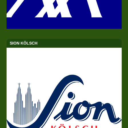
SION KÖLSCH