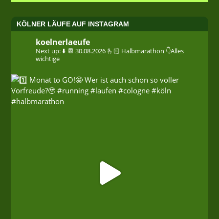
KÖLNER LÄUFE AUF INSTAGRAM
koelnerlaeufe
Next up: ⬇️
📆 30.08.2026
🫰🏻 Halbmarathon
👇Alles
wichtige