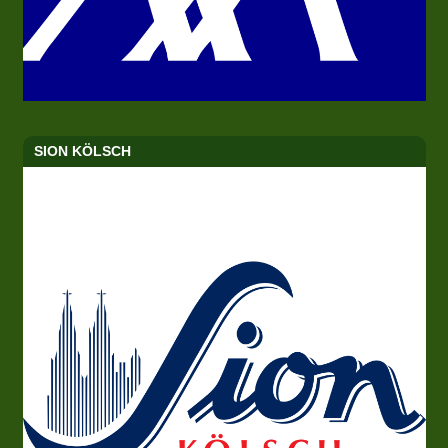
SION KÖLSCH