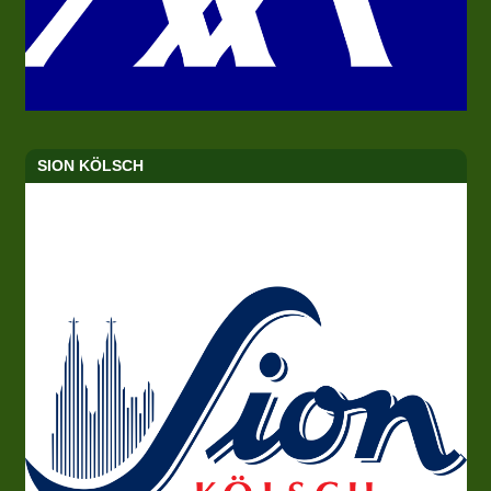
SION KÖLSCH