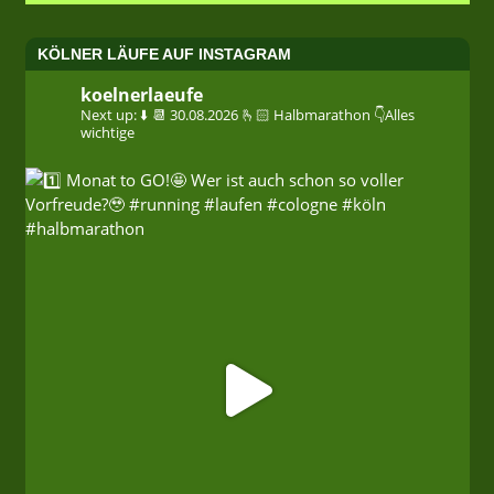
KÖLNER LÄUFE AUF INSTAGRAM
koelnerlaeufe
Next up: ⬇️
📆 30.08.2026
🫰🏻 Halbmarathon
👇Alles
wichtige