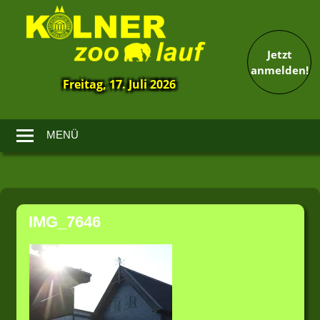
Jetzt
anmelden!
Freitag, 17. Juli 2026
13.
Kölner
Zoolauf
MENÜ
Zum
Inhalt
IMG_7646
springen