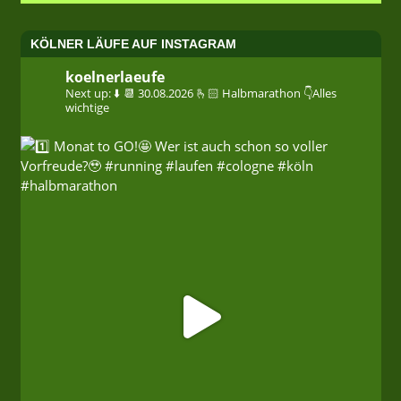
KÖLNER LÄUFE AUF INSTAGRAM
koelnerlaeufe
Next up: ⬇️
📆 30.08.2026
🫰🏻 Halbmarathon
👇Alles
wichtige