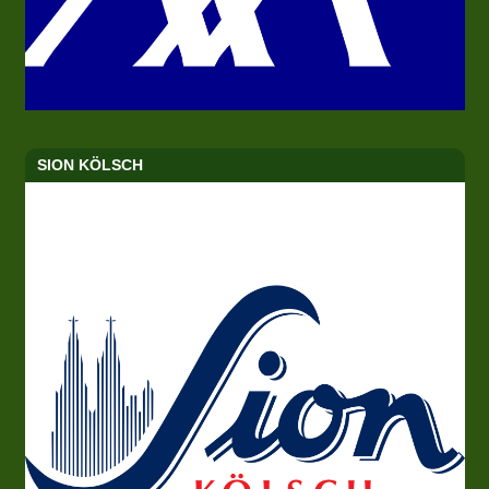
SION KÖLSCH