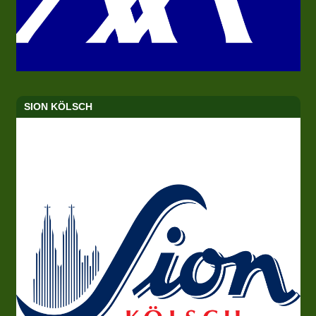
SION KÖLSCH