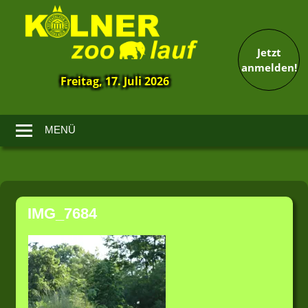
Jetzt
anmelden!
Freitag, 17. Juli 2026
13.
Kölner
Zoolauf
MENÜ
Zum
Inhalt
IMG_7684
springen