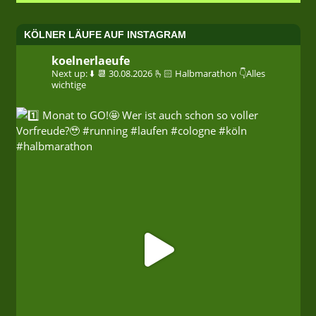
KÖLNER LÄUFE AUF INSTAGRAM
koelnerlaeufe
Next up: ⬇️
📆 30.08.2026
🫰🏻 Halbmarathon
👇Alles
wichtige