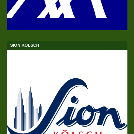
SION KÖLSCH