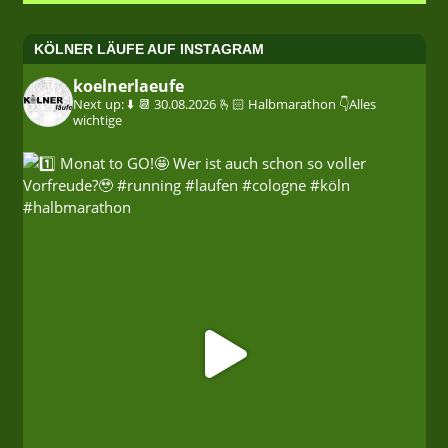
KÖLNER LÄUFE AUF INSTAGRAM
koelnerlaeufe
Next up: ⬇️
📆 30.08.2026
🫰🏻 Halbmarathon
👇Alles
wichtige