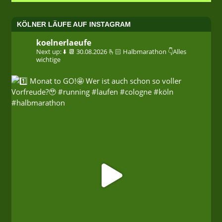
KÖLNER LÄUFE AUF INSTAGRAM
koelnerlaeufe
Next up: ⬇️
📆 30.08.2026
🫰🏻 Halbmarathon
👇Alles
wichtige