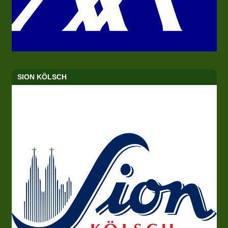
SION KÖLSCH