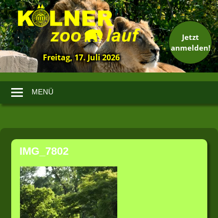
Jetzt
anmelden!
Freitag, 17. Juli 2026
13.
Kölner
Zoolauf
MENÜ
Zum
Inhalt
IMG_7802
springen