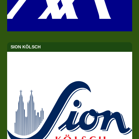
SION KÖLSCH