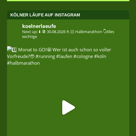
KÖLNER LÄUFE AUF INSTAGRAM
koelnerlaeufe
Next up: ⬇️
📆 30.08.2026
🫰🏻 Halbmarathon
👇Alles
wichtige