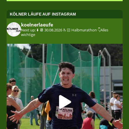
KÖLNER LÄUFE AUF INSTAGRAM
koelnerlaeufe
Next up: ⬇️
📆 30.08.2026
🫰🏻 Halbmarathon
👇Alles
wichtige