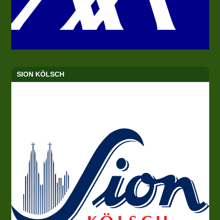
SION KÖLSCH