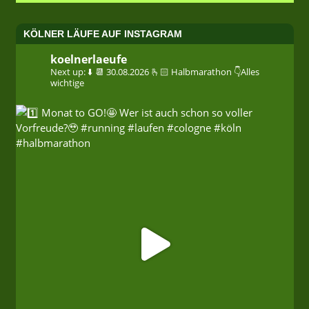
KÖLNER LÄUFE AUF INSTAGRAM
koelnerlaeufe
Next up: ⬇️
📆 30.08.2026
🫰🏻 Halbmarathon
👇Alles
wichtige