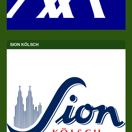
SION KÖLSCH