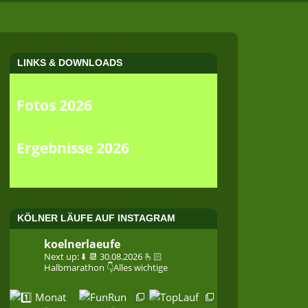
LINKS & DOWNLOADS
Fotos 2026
Ergebnisse 2026
KÖLNER LÄUFE AUF INSTAGRAM
koelnerlaeufe
Next up: ⬇️
📆 30.08.2026
🫰🏻
Halbmarathon
👇Alles wichtige