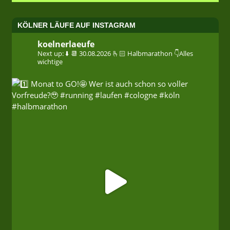
KÖLNER LÄUFE AUF INSTAGRAM
koelnerlaeufe
Next up: ⬇️
📆 30.08.2026
🫰🏻 Halbmarathon
👇Alles
wichtige