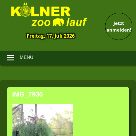
Jetzt
anmelden!
Freitag, 17. Juli 2026
13.
Kölner
Zoolauf
MENÜ
Zum
Inhalt
IMG_7936
springen