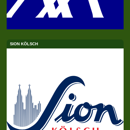
SION KÖLSCH