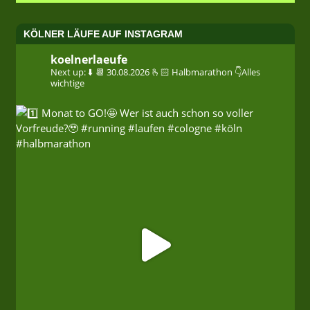
KÖLNER LÄUFE AUF INSTAGRAM
koelnerlaeufe
Next up: ⬇️
📆 30.08.2026
🫰🏻 Halbmarathon
👇Alles
wichtige