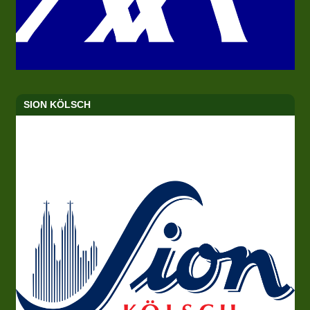
SION KÖLSCH