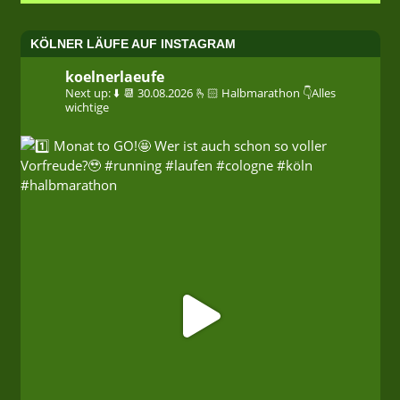
KÖLNER LÄUFE AUF INSTAGRAM
koelnerlaeufe
Next up: ⬇️
📆 30.08.2026
🫰🏻 Halbmarathon
👇Alles
wichtige