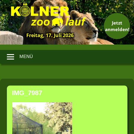
Jetzt
anmelden!
Freitag, 17. Juli 2026
13.
Kölner
Zoolauf
MENÜ
Zum
Inhalt
IMG_7987
springen