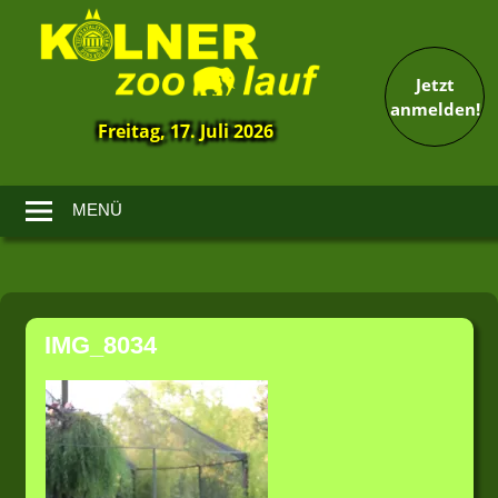
Jetzt
anmelden!
Freitag, 17. Juli 2026
13.
Kölner
Zoolauf
MENÜ
Zum
Inhalt
IMG_8034
springen