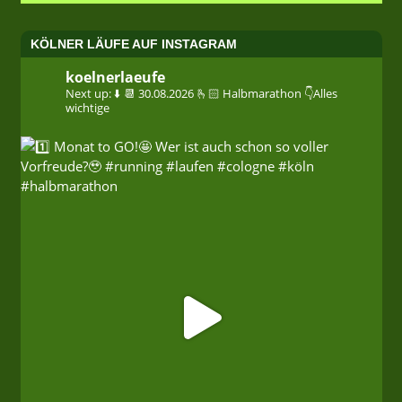
KÖLNER LÄUFE AUF INSTAGRAM
koelnerlaeufe
Next up: ⬇️
📆 30.08.2026
🫰🏻 Halbmarathon
👇Alles
wichtige