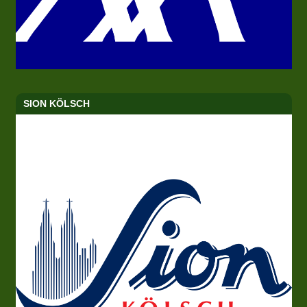
SION KÖLSCH