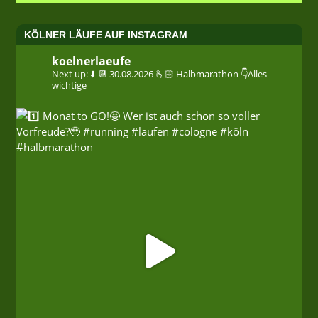
KÖLNER LÄUFE AUF INSTAGRAM
koelnerlaeufe
Next up: ⬇️
📆 30.08.2026
🫰🏻 Halbmarathon
👇Alles
wichtige