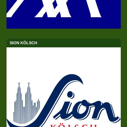
SION KÖLSCH