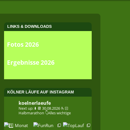
LINKS & DOWNLOADS
Fotos 2026
Ergebnisse 2026
KÖLNER LÄUFE AUF INSTAGRAM
koelnerlaeufe
Next up: ⬇️
📆 30.08.2026
🫰🏻
Halbmarathon
👇Alles wichtige