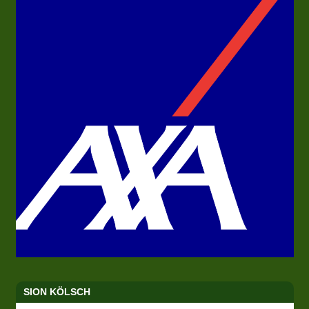
SION KÖLSCH