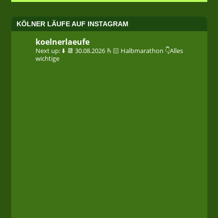
KÖLNER LÄUFE AUF INSTAGRAM
koelnerlaeufe
Next up: ⬇️
📆 30.08.2026
🫰🏻 Halbmarathon
👇Alles
wichtige