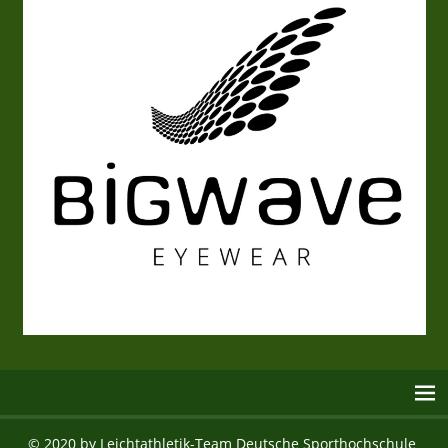
© 2020 by Leichtathletik-Team Deutsche Sporthochschule