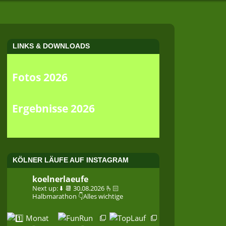
LINKS & DOWNLOADS
Fotos 2026
Ergebnisse 2026
KÖLNER LÄUFE AUF INSTAGRAM
koelnerlaeufe
Next up: ⬇️
📆 30.08.2026
🫰🏻
Halbmarathon
👇Alles wichtige