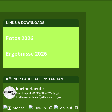
LINKS & DOWNLOADS
Fotos 2026
Ergebnisse 2026
KÖLNER LÄUFE AUF INSTAGRAM
koelnerlaeufe
Next up: ⬇️
📆 30.08.2026
🫰🏻
Halbmarathon
👇Alles wichtige