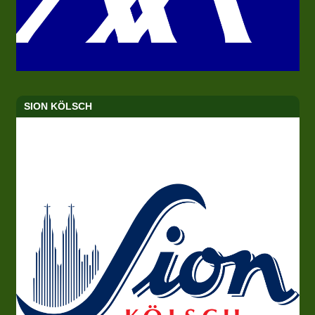
SION KÖLSCH