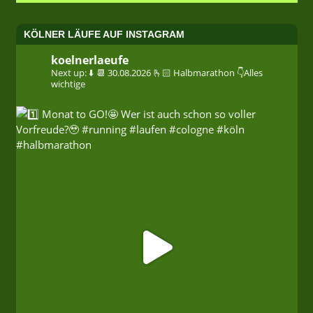
KÖLNER LÄUFE AUF INSTAGRAM
koelnerlaeufe
Next up: ⬇️
📆 30.08.2026
🫰🏻 Halbmarathon
👇Alles
wichtige