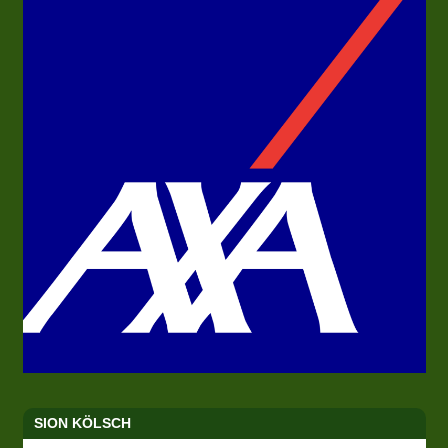
SION KÖLSCH