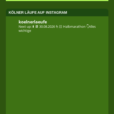
KÖLNER LÄUFE AUF INSTAGRAM
koelnerlaeufe
Next up: ⬇️
📆 30.08.2026
🫰🏻 Halbmarathon
👇Alles
wichtige