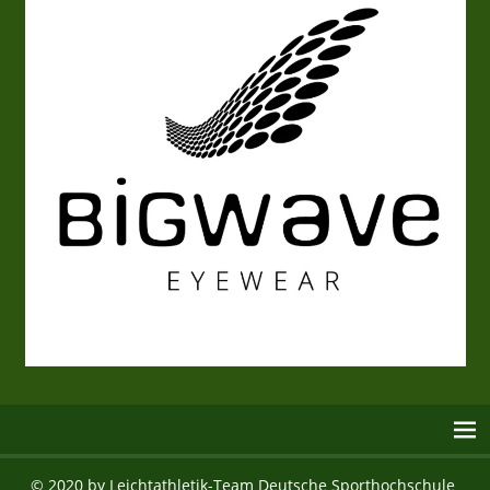
© 2020 by Leichtathletik-Team Deutsche Sporthochschule