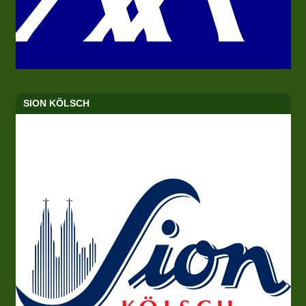
SION KÖLSCH