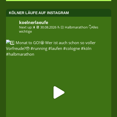
KÖLNER LÄUFE AUF INSTAGRAM
koelnerlaeufe
Next up: ⬇️
📆 30.08.2026
🫰🏻 Halbmarathon
👇Alles
wichtige