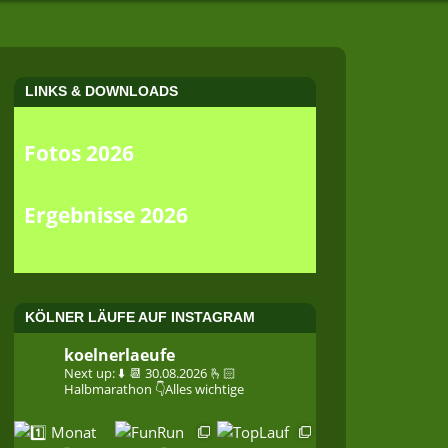
LINKS & DOWNLOADS
Fotos 2026
Ergebnisse 2026
KÖLNER LÄUFE AUF INSTAGRAM
koelnerlaeufe
Next up: ⬇️
📆 30.08.2026
🫰🏻
Halbmarathon
👇Alles wichtige