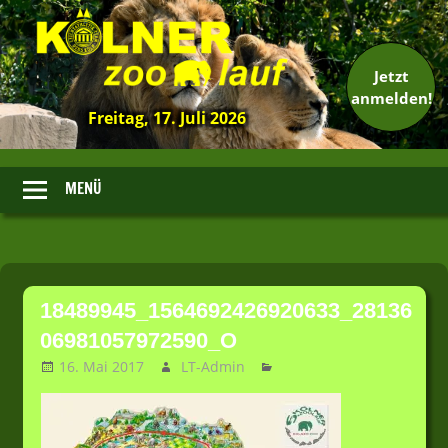
Jetzt
anmelden!
Freitag, 17. Juli 2026
13.
Kölner
Zoolauf
MENÜ
Zum
Inhalt
18489945_1564692426920633_28136
springen
06981057972590_O
16. Mai 2017
LT-Admin