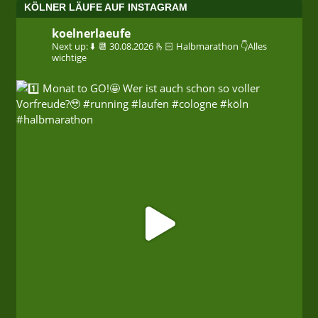
KÖLNER LÄUFE AUF INSTAGRAM
koelnerlaeufe
Next up: ⬇️
📆 30.08.2026
🫰🏻 Halbmarathon
👇Alles
wichtige