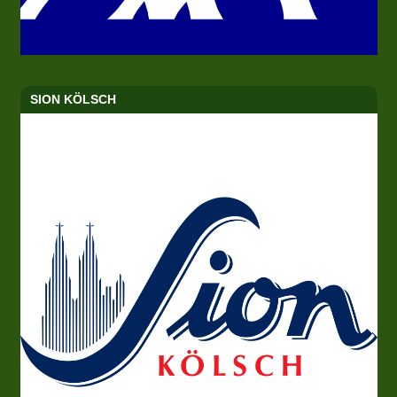
SION KÖLSCH