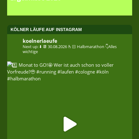
KÖLNER LÄUFE AUF INSTAGRAM
koelnerlaeufe
Next up: ⬇️
📆 30.08.2026
🫰🏻 Halbmarathon
👇Alles
wichtige