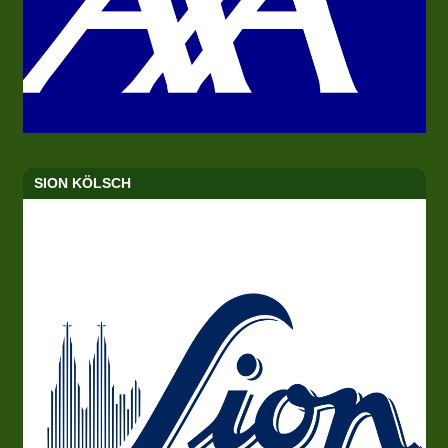
SION KÖLSCH