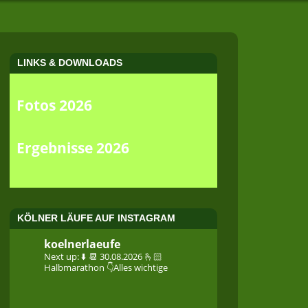
LINKS & DOWNLOADS
Fotos 2026
Ergebnisse 2026
KÖLNER LÄUFE AUF INSTAGRAM
koelnerlaeufe
Next up: ⬇️
📆 30.08.2026
🫰🏻
Halbmarathon
👇Alles wichtige