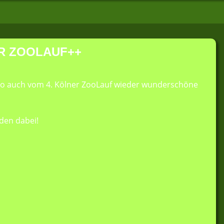
R ZOOLAUF++
lo auch vom 4. Kölner ZooLauf wieder wunderschöne
eden dabei!