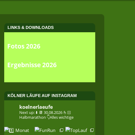
LINKS & DOWNLOADS
Fotos 2026
Ergebnisse 2026
KÖLNER LÄUFE AUF INSTAGRAM
koelnerlaeufe
Next up: ⬇️
📆 30.08.2026
🫰🏻
Halbmarathon
👇Alles wichtige