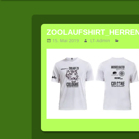
Zoolauf
Zum
Inhalt
ZOOLAUFSHIRT_HERRE
springen
15. Mai 2019
LT-Admin