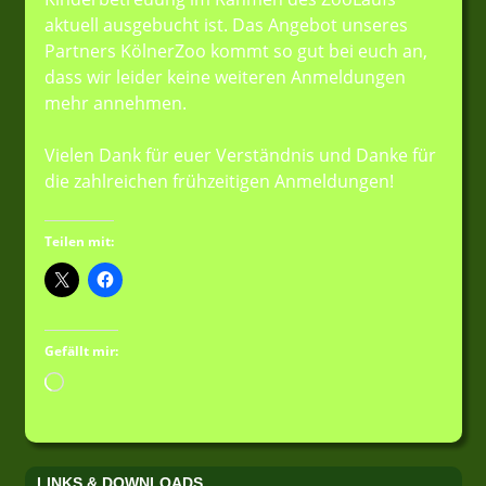
aktuell ausgebucht ist. Das Angebot unseres
Partners KölnerZoo kommt so gut bei euch an,
dass wir leider keine weiteren Anmeldungen
mehr annehmen.
Vielen Dank für euer Verständnis und Danke für
die zahlreichen frühzeitigen Anmeldungen!
Teilen mit:
Gefällt mir:
Wird
geladen …
LINKS & DOWNLOADS