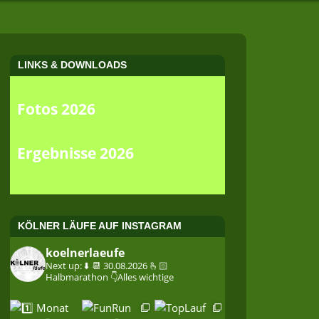
LINKS & DOWNLOADS
Fotos 2026
Ergebnisse 2026
KÖLNER LÄUFE AUF INSTAGRAM
koelnerlaeufe
Next up: ⬇️
📆 30.08.2026
🫰🏻
Halbmarathon
👇Alles wichtige