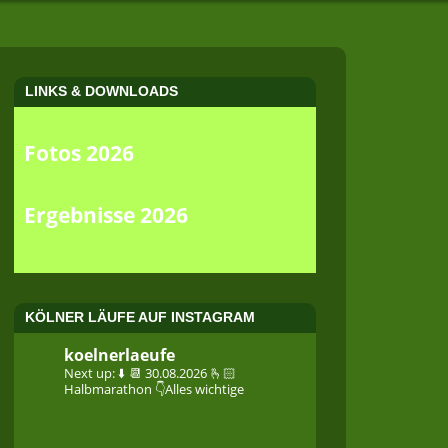
LINKS & DOWNLOADS
Fotos 2026
Ergebnisse 2026
KÖLNER LÄUFE AUF INSTAGRAM
koelnerlaeufe
Next up: ⬇️
📆 30.08.2026
🫰🏻
Halbmarathon
👇Alles wichtige