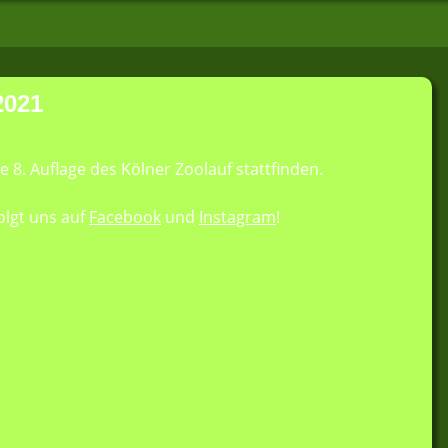
2021
e 8. Auflage des Kölner Zoolauf stattfinden.
olgt uns auf
Facebook
und
Instagram
!