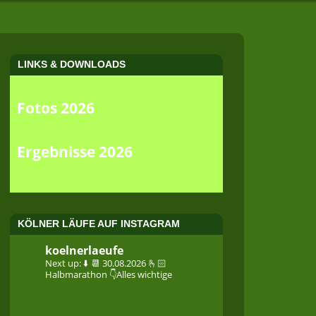
LINKS & DOWNLOADS
Fotos 2026
Ergebnisse 2026
KÖLNER LÄUFE AUF INSTAGRAM
koelnerlaeufe
Next up: ⬇️
📆 30.08.2026
🫰🏻
Halbmarathon
👇Alles wichtige