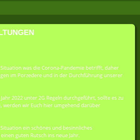
ALTUNGEN
Situation was die Corona-Pandemie betrifft, daher
gen im Porzedere und in der Durchführung unserer
Jahr 2022 unter 2G Regeln durchgeführt, sollte es zu
 werden wir Euch hier umgehend darüber
 Situation ein schönes und besinnliches
 einen guten Rutsch ins neue Jahr.