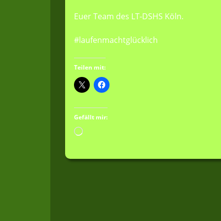
Euer Team des LT-DSHS Köln.
#laufenmachtglücklich
Teilen mit:
Gefällt mir:
Wird
geladen …