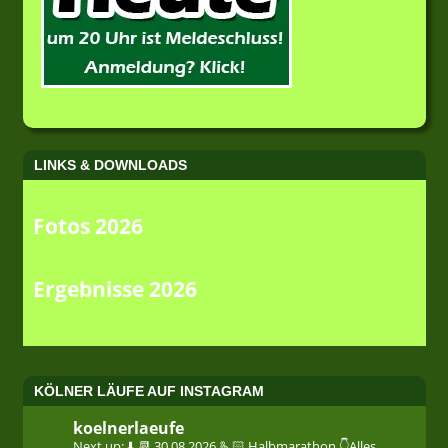
LINKS & DOWNLOADS
Fotos 2026
Ergebnisse 2026
KÖLNER LÄUFE AUF INSTAGRAM
koelnerlaeufe
Next up: ⬇️
📆 30.08.2026
🫰🏻 Halbmarathon
👇Alles