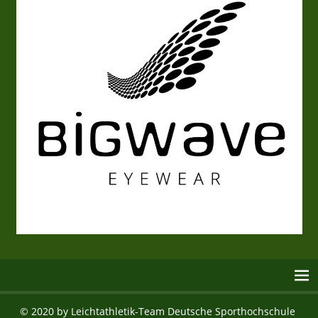
© 2020 by Leichtathletik-Team Deutsche Sporthochschule