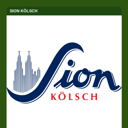
SION KÖLSCH