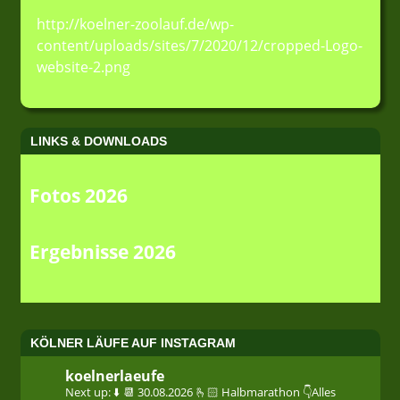
http://koelner-zoolauf.de/wp-
content/uploads/sites/7/2020/12/cropped-Logo-
website-2.png
LINKS & DOWNLOADS
Fotos 2026
Ergebnisse 2026
KÖLNER LÄUFE AUF INSTAGRAM
koelnerlaeufe
Next up: ⬇️
📆 30.08.2026
🫰🏻 Halbmarathon
👇Alles