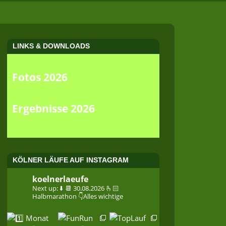
LINKS & DOWNLOADS
Fotos 2026
Ergebnisse 2026
KÖLNER LÄUFE AUF INSTAGRAM
koelnerlaeufe
Next up: ⬇️
📆 30.08.2026
🫰🏻
Halbmarathon
👇Alles wichtige