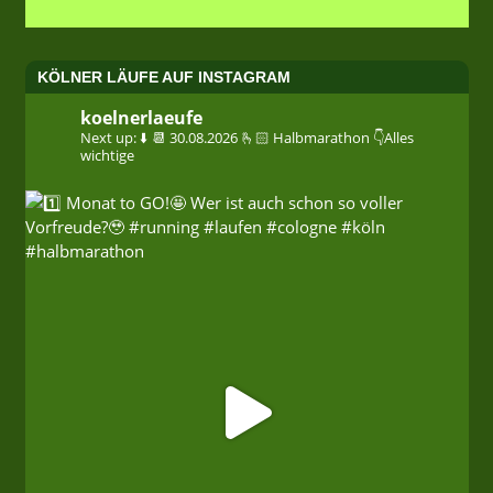
KÖLNER LÄUFE AUF INSTAGRAM
koelnerlaeufe
Next up: ⬇️
📆 30.08.2026
🫰🏻 Halbmarathon
👇Alles
wichtige