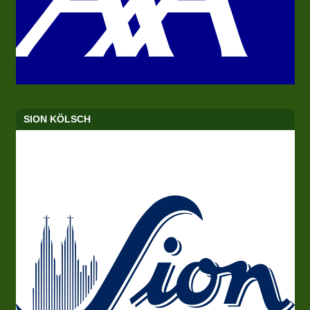
SION KÖLSCH