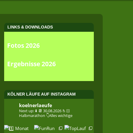
LINKS & DOWNLOADS
Fotos 2026
Ergebnisse 2026
KÖLNER LÄUFE AUF INSTAGRAM
koelnerlaeufe
Next up: ⬇️
📆 30.08.2026
🫰🏻
Halbmarathon
👇Alles wichtige