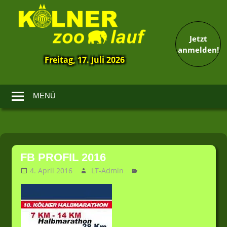
Jetzt
anmelden!
Freitag, 17. Juli 2026
13.
Kölner
Zoolauf
MENÜ
Zum
Inhalt
FB PROFIL 2016
springen
4. April 2016
LT-Admin