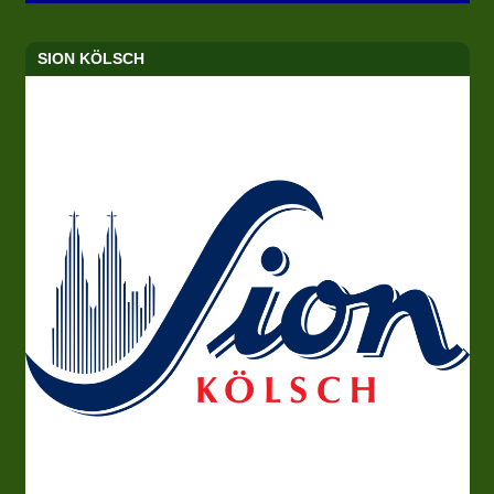
SION KÖLSCH