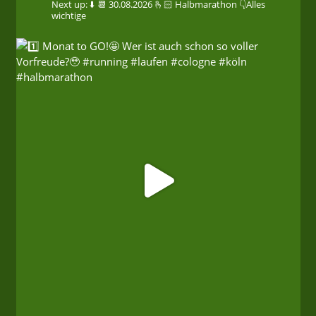
Next up: ⬇️
📆 30.08.2026
🫰🏻 Halbmarathon
👇Alles
wichtige