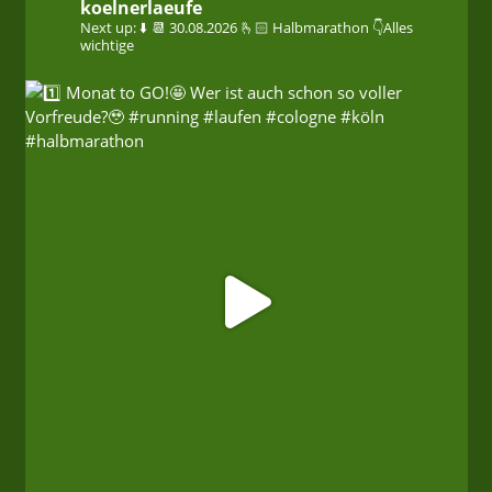
koelnerlaeufe
Next up: ⬇️
📆 30.08.2026
🫰🏻 Halbmarathon
👇Alles
wichtige