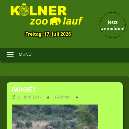
Jetzt
anmelden!
Freitag, 17. Juli 2026
13.
Kölner
Zoolauf
MENÜ
Zum
Inhalt
IMAGE1
springen
29. Juni 2017
LT-Admin