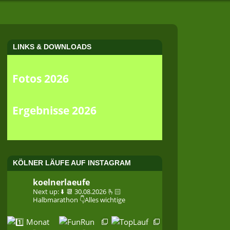
LINKS & DOWNLOADS
Fotos 2026
Ergebnisse 2026
KÖLNER LÄUFE AUF INSTAGRAM
koelnerlaeufe
Next up: ⬇️
📆 30.08.2026
🫰🏻
Halbmarathon
👇Alles wichtige