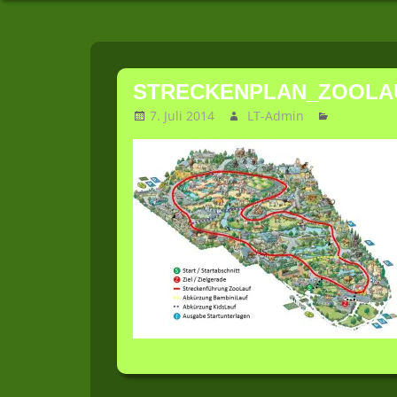
Zoolauf
Zum
Inhalt
STRECKENPLAN_ZOOLAU
springen
7. Juli 2014
LT-Admin